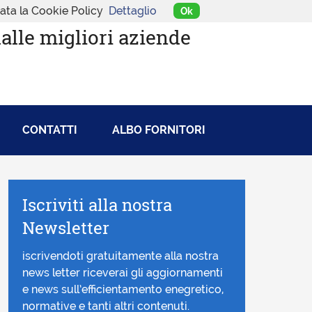
tata la Cookie Policy
Dettaglio
Ok
dalle migliori aziende
CONTATTI
ALBO FORNITORI
Iscriviti alla nostra
Newsletter
iscrivendoti gratuitamente alla nostra
news letter riceverai gli aggiornamenti
e news sull’efficientamento enegretico,
normative e tanti altri contenuti.