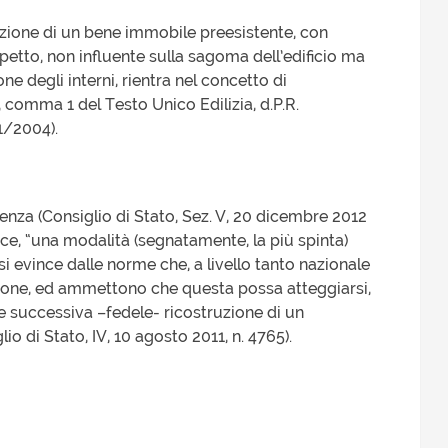
uzione di un bene immobile preesistente, con
etto, non influente sulla sagoma dell’edificio ma
ne degli interni, rientra nel concetto di
 3, comma 1 del Testo Unico Edilizia, d.P.R.
1/2004).
nza (Consiglio di Stato, Sez. V, 20 dicembre 2012
isce, “una modalità (segnatamente, la più spinta)
o si evince dalle norme che, a livello tanto nazionale
azione, ed ammettono che questa possa atteggiarsi,
 e successiva –fedele- ricostruzione di un
o di Stato, IV, 10 agosto 2011, n. 4765).