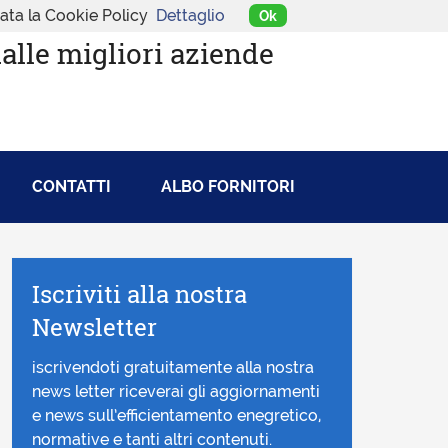
tata la Cookie Policy
Dettaglio
Ok
dalle migliori aziende
CONTATTI
ALBO FORNITORI
Iscriviti alla nostra
Newsletter
iscrivendoti gratuitamente alla nostra
news letter riceverai gli aggiornamenti
e news sull’efficientamento enegretico,
normative e tanti altri contenuti.